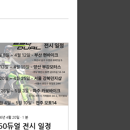
26년 4월 20일
∙
1
분
50듀얼 전시 일정