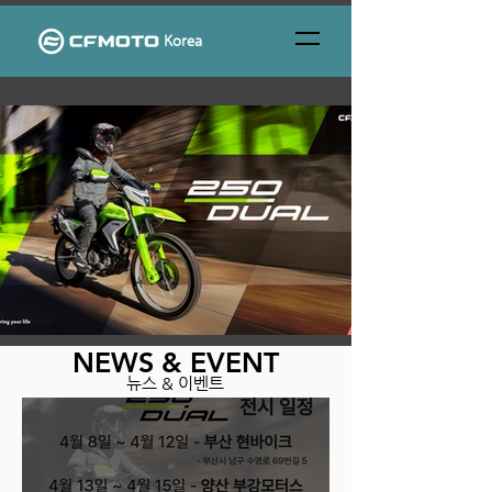
Korea
NEWS & EVENT
CFLITE_250DUAL_KV_Horiz.jpg
banner1.jpg
bannerPC2.jpg
20220919095959.jpg
AE8 Raceway (4).jpg
XO PAPIO RACER (5) (1).jpg
CFLITE_250DUAL_KV_Horiz.jpg
banner1.jpg
bannerPC2.jpg
20220919095959.jpg
AE8 Raceway (4).jpg
XO PAPIO RACER (5) (1).jpg
CFLITE_250DUAL_KV_Horiz.jpg
banner1.jpg
bannerPC2.jpg
20220919095959.jpg
AE8 Raceway (4).jpg
XO PAPIO RACER (5) (1).jpg
CFLITE_250DUAL_KV_Horiz.jpg
banner1.jpg
bannerPC2.jpg
20220919095959.jpg
AE8 Raceway (4).jpg
XO PAPIO RACER (5) (1).jpg
CFLITE_250DUAL_KV_Horiz.jpg
banner1.jpg
bannerPC2.jpg
20220919095959.jpg
AE8 Raceway (4).jpg
XO PAPIO RACER (5) (1).jpg
​뉴스 & 이벤트